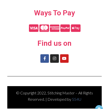
Ways To Pay
Find us on
© Copyright 2022, Stitching Master – All Rights
Reserved. | Developed by
SS4U