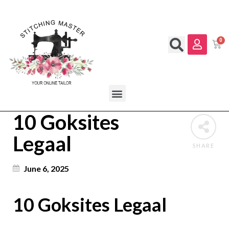
10 Goksites
Legaal
SHARE
June 6, 2025
10 Goksites Legaal