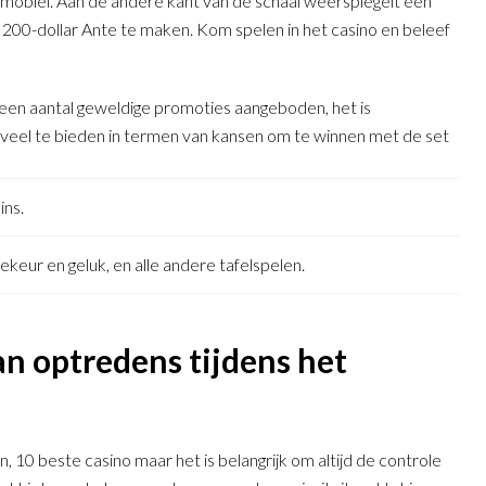
e mobiel. Aan de andere kant van de schaal weerspiegelt een
 200-dollar Ante te maken. Kom spelen in het casino en beleef
t een aantal geweldige promoties aangeboden, het is
 veel te bieden in termen van kansen om te winnen met de set
ins.
lekeur en geluk, en alle andere tafelspelen.
an optredens tijdens het
, 10 beste casino maar het is belangrijk om altijd de controle