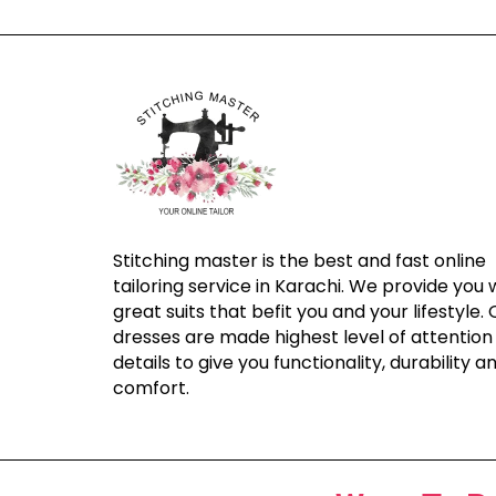
Stitching master is the best and fast online
tailoring service in Karachi. We provide you 
great suits that befit you and your lifestyle. 
dresses are made highest level of attention
details to give you functionality, durability a
comfort.