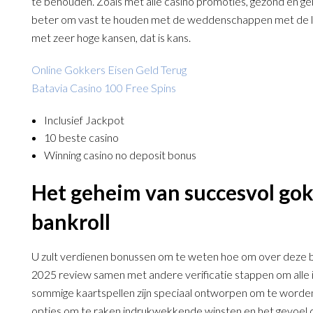
te behouden. Zoals met alle casino promoties, gezond en gelu
beter om vast te houden met de weddenschappen met de la
met zeer hoge kansen, dat is kans.
Online Gokkers Eisen Geld Terug
Batavia Casino 100 Free Spins
Inclusief Jackpot
10 beste casino
Winning casino no deposit bonus
Het geheim van succesvol gok
bankroll
U zult verdienen bonussen om te weten hoe om over deze bo
2025 review samen met andere verificatie stappen om alle
sommige kaartspellen zijn speciaal ontworpen om te worden 
opties om te raken indrukwekkende winsten en het gevoel d