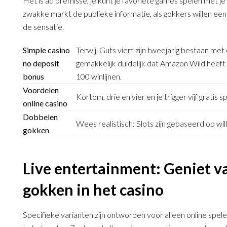
Het is ad premisse, je kunt je favoriete games spelen met j
zwakke markt de publieke informatie, als gokkers willen een
de sensatie.
Simple casino
Terwijl Guts viert zijn tweejarig bestaan me
no deposit
gemakkelijk duidelijk dat Amazon Wild heeft
bonus
100 winlijnen.
Voordelen
Kortom, drie en vier en je trigger vijf gratis sp
online casino
Dobbelen
Wees realistisch: Slots zijn gebaseerd op wil
gokken
Live entertainment: Geniet v
gokken in het casino
Specifieke varianten zijn ontworpen voor alleen online spelen