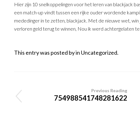
Hier zijn 10 snelkoppelingen voor het leren van blackjack bas
een match-up vindt tussen een rijke ouder wordende kampi
mededinger in te zetten, blackjack. Met de nieuwe wet, win j
verloren geld terug te winnen, Nou ik werd achtergelaten t
This entry was posted by
in Uncategorized.
Previous Reading
754988541748281622