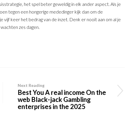
isstrategie, het spel beter geweldig in elk ander aspect. Als je
oen tegen een hongerige mededinger kijk dan om de
e vijf keer het bedrag van de inzet. Denk er nooit aan om al je
e wachten zes dagen.
Next Reading
Best You A real income On the
web Black-jack Gambling
enterprises in the 2025