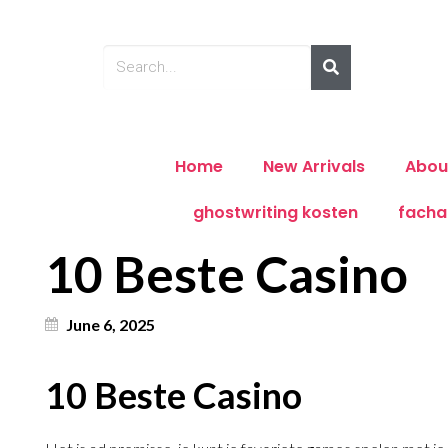
Home
New Arrivals
Abou
ghostwriting kosten
facha
10 Beste Casino
June 6, 2025
10 Beste Casino